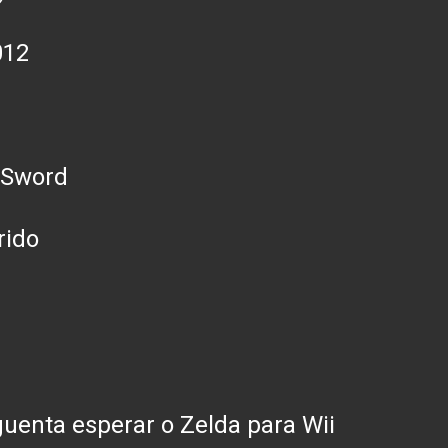
012
 Sword
rido
uenta esperar o Zelda para Wii