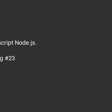
ript Node.js.
og #23