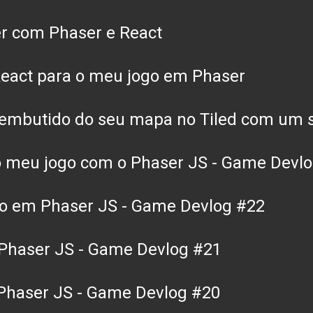
er com Phaser e React
React para o meu jogo em Phaser
 embutido do seu mapa no Tiled com um sc
 o meu jogo com o Phaser JS - Game Devl
go em Phaser JS - Game Devlog #22
Phaser JS - Game Devlog #21
 Phaser JS - Game Devlog #20