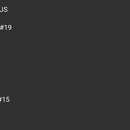
 JS
 #19
#15