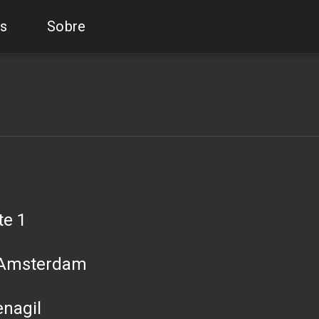
s
Sobre
te 1
m Amsterdam
enagil