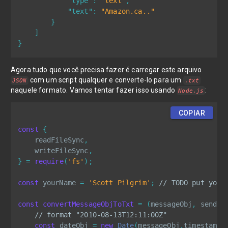
"type"
:
"text"
,
"text"
:
"Amazon.ca.."
}
]
}
Agora tudo que você precisa fazer é carregar este arquivo
com um script qualquer e converte-lo para um
JSON
.txt
naquele formato. Vamos tentar fazer isso usando
:
Node.js
COPIAR
const
{
    readFileSync
,
    writeFileSync
,
}
=
require
(
'fs'
)
;
const
 yourName 
=
'Scott Pilgrim'
;
// TODO put your
const
convertMessageObjToTxt
=
(
messageObj
,
 sender
// format "2010-08-13T12:11:00Z"
const
 dateObj 
=
new
Date
(
messageObj
.
timestamp
)