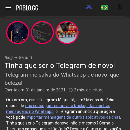
🎮
🌛
pablo.gg
Blog
➔
Geral
↴
Tinha que ser o Telegram de novo!
Telegram me salva do Whatsapp de novo, que
beleza!
Escrito em
31 de janeiro de 2021
-
🕒 2 min. de leitura
Ora ora ora, esse Telegram tá que tá, eim? Menos de 7 dias
depois de
não conseguir restaurar o backup das minhas
mensagens no Whatsapp
, o Telegram anunciou que agora
você pode
importar mensagens de outros aplicativos de chat
.
Tinha que ser o Telegram denovo, não é mesmo? Como o
Telegram consegue ser tão foda? Desde a última atualização