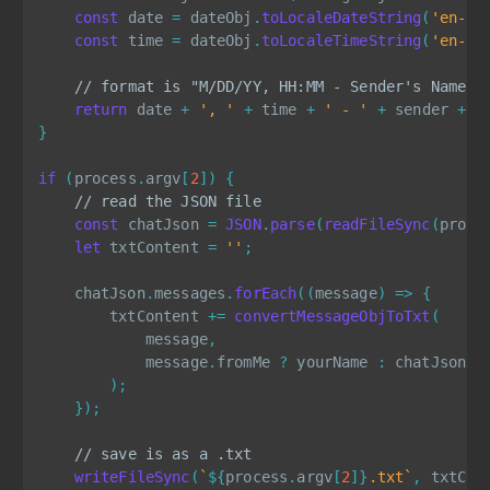
const
 date 
=
 dateObj
.
toLocaleDateString
(
'en-US
const
 time 
=
 dateObj
.
toLocaleTimeString
(
'en-US
// format is "M/DD/YY, HH:MM - Sender's Name: 
return
 date 
+
', '
+
 time 
+
' - '
+
 sender 
+
'
}
if
(
process
.
argv
[
2
]
)
{
// read the JSON file
const
 chatJson 
=
JSON
.
parse
(
readFileSync
(
proce
let
 txtContent 
=
''
;
    chatJson
.
messages
.
forEach
(
(
message
)
=>
{
        txtContent 
+=
convertMessageObjToTxt
(
            message
,
            message
.
fromMe 
?
 yourName 
:
 chatJson
.
c
)
;
}
)
;
// save is as a .txt
writeFileSync
(
`
${
process
.
argv
[
2
]
}
.txt
`
,
 txtCon