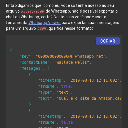
Então digamos que, como eu, você só tenha acesso ao seu
arquivo
do Whatsapp, não é possível exportar o
msgstore.db
chat do Whatsapp, certo? Neste caso você pode usar a
ferramenta
Whatsapp Viewer
para exportar suas mensagens
para um arquivo
, que fica nesse formato:
JSON
COPIAR
{
"key"
:
"
0000000000000@s.whatsapp.net
"
,
"contactName"
:
"Wallace Wells"
,
"messages"
:
[
{
"timestamp"
:
"2010-08-13T12:11:00Z"
,
"fromMe"
:
true
,
"type"
:
"text"
,
"text"
:
"Qual é o site da Amazon.ca?"
}
,
{
"timestamp"
:
"2010-08-13T12:12:00Z"
,
"fromMe"
:
false
,