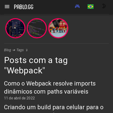
🎮
🌛
pablo.gg
Blog
➔
Tags
↴
Posts com a tag
"Webpack"
Como o Webpack resolve imports
dinâmicos com paths variáveis
11 de abril de 2022
Criando um build para celular para o