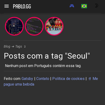
🎮
🌛
pablo.gg
Blog
➔
Tags
↴
Posts com a tag "Seoul"
Nenhum post em Português contém essa tag.
Feito com
Gatsby
|
Contato
|
Política de cookies
|
🥤
Me
pague uma bebida