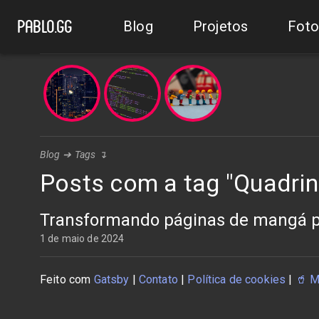
Blog
Projetos
Foto
pablo.gg
Blog
➔
Tags
↴
Posts com a tag "Quadri
Transformando páginas de mangá par
1 de maio de 2024
Feito com
Gatsby
|
Contato
|
Política de cookies
|
🥤
M