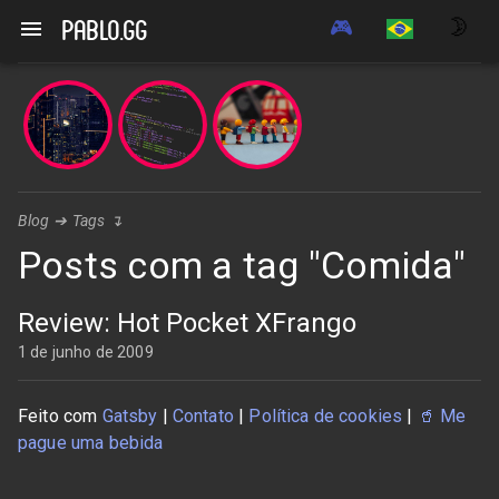
🎮
🌛
pablo.gg
Blog
➔
Tags
↴
Posts com a tag "Comida"
Review: Hot Pocket XFrango
1 de junho de 2009
Feito com
Gatsby
|
Contato
|
Política de cookies
|
🥤
Me
pague uma bebida