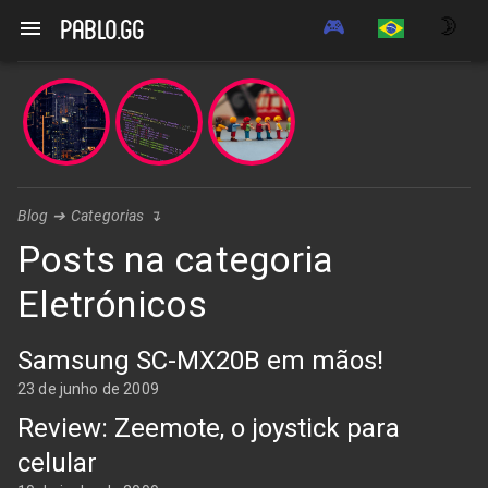
🎮
🌛
pablo.gg
Blog
➔
Categorias
↴
Posts na categoria
Eletrónicos
Samsung SC-MX20B em mãos!
23 de junho de 2009
Review: Zeemote, o joystick para
celular